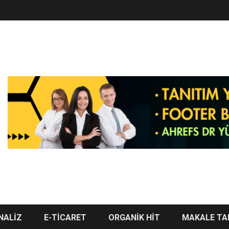
NALİZ
E-TİCARET
ORGANİK HİT
MAKALE TA