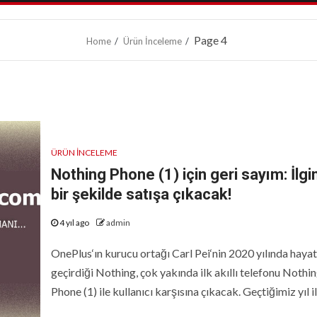
Page 4
Home
Ürün İnceleme
ÜRÜN İNCELEME
Nothing Phone (1) için geri sayım: İlgi
bir şekilde satışa çıkacak!
4 yıl ago
admin
OnePlus‘ın kurucu ortağı Carl Pei‘nin 2020 yılında haya
geçirdiği Nothing, çok yakında ilk akıllı telefonu Nothi
Phone (1) ile kullanıcı karşısına çıkacak. Geçtiğimiz yıl ilk