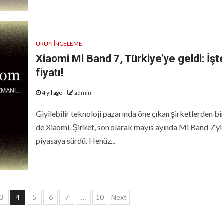
ÜRÜN İNCELEME
Xiaomi Mi Band 7, Türkiye’ye geldi: İşt
fiyatı!
4 yıl ago
admin
Giyilebilir teknoloji pazarında öne çıkan şirketlerden bir
de Xiaomi. Şirket, son olarak mayıs ayında Mi Band 7‘yi
piyasaya sürdü. Henüz...
3
4
5
6
7
…
10
Next
ı