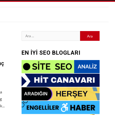
Arama:
EN İYİ SEO BLOGLARI
nç
ta
ng
...