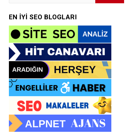
EN İYİ SEO BLOGLARI