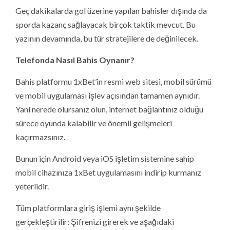
Geç dakikalarda gol üzerine yapılan bahisler dışında da
sporda kazanç sağlayacak birçok taktik mevcut. Bu
yazının devamında, bu tür stratejilere de değinilecek.
Telefonda Nasıl Bahis Oynanır?
Bahis platformu 1xBet’in resmi web sitesi, mobil sürümü
ve mobil uygulaması işlev açısından tamamen aynıdır.
Yani nerede olursanız olun, internet bağlantınız olduğu
sürece oyunda kalabilir ve önemli gelişmeleri
kaçırmazsınız.
Bunun için Android veya iOS işletim sistemine sahip
mobil cihazınıza 1xBet uygulamasını indirip kurmanız
yeterlidir.
Tüm platformlara giriş işlemi aynı şekilde
gerçekleştirilir: Şifrenizi girerek ve aşağıdaki