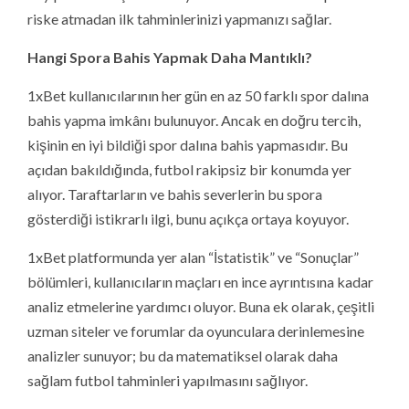
riske atmadan ilk tahminlerinizi yapmanızı sağlar.
Hangi Spora Bahis Yapmak Daha Mantıklı?
1xBet kullanıcılarının her gün en az 50 farklı spor dalına
bahis yapma imkânı bulunuyor. Ancak en doğru tercih,
kişinin en iyi bildiği spor dalına bahis yapmasıdır. Bu
açıdan bakıldığında, futbol rakipsiz bir konumda yer
alıyor. Taraftarların ve bahis severlerin bu spora
gösterdiği istikrarlı ilgi, bunu açıkça ortaya koyuyor.
1xBet platformunda yer alan “İstatistik” ve “Sonuçlar”
bölümleri, kullanıcıların maçları en ince ayrıntısına kadar
analiz etmelerine yardımcı oluyor. Buna ek olarak, çeşitli
uzman siteler ve forumlar da oyunculara derinlemesine
analizler sunuyor; bu da matematiksel olarak daha
sağlam futbol tahminleri yapılmasını sağlıyor.