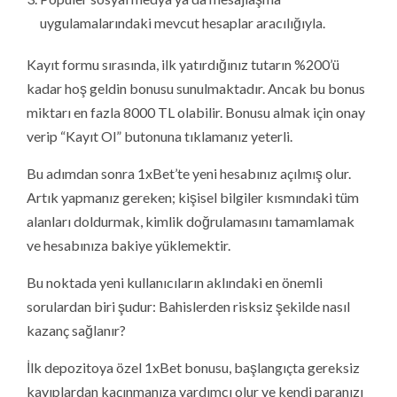
uygulamalarındaki mevcut hesaplar aracılığıyla.
Kayıt formu sırasında, ilk yatırdığınız tutarın %200’ü
kadar hoş geldin bonusu sunulmaktadır. Ancak bu bonus
miktarı en fazla 8000 TL olabilir. Bonusu almak için onay
verip “Kayıt Ol” butonuna tıklamanız yeterli.
Bu adımdan sonra 1xBet’te yeni hesabınız açılmış olur.
Artık yapmanız gereken; kişisel bilgiler kısmındaki tüm
alanları doldurmak, kimlik doğrulamasını tamamlamak
ve hesabınıza bakiye yüklemektir.
Bu noktada yeni kullanıcıların aklındaki en önemli
sorulardan biri şudur: Bahislerden risksiz şekilde nasıl
kazanç sağlanır?
İlk depozitoya özel 1xBet bonusu, başlangıçta gereksiz
kayıplardan kaçınmanıza yardımcı olur ve kendi paranızı