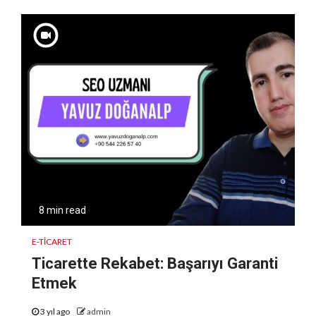
8 min read
E-TICARET
Ticarette Rekabet: Başarıyı Garanti
Etmek
3 yıl ago
admin