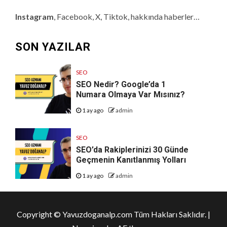
Instagram
, Facebook, X, Tiktok, hakkında haberler…
SON YAZILAR
SEO
SEO Nedir? Google’da 1
Numara Olmaya Var Mısınız?
1 ay ago
admin
SEO
SEO’da Rakiplerinizi 30 Günde
Geçmenin Kanıtlanmış Yolları
1 ay ago
admin
Copyright © Yavuzdoganalp.com Tüm Hakları Saklıdır.
|