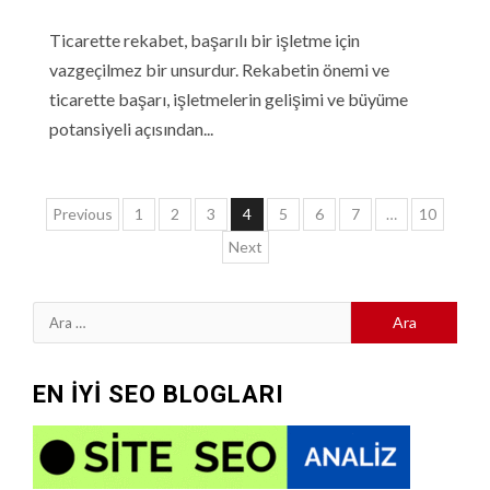
Ticarette rekabet, başarılı bir işletme için
vazgeçilmez bir unsurdur. Rekabetin önemi ve
ticarette başarı, işletmelerin gelişimi ve büyüme
potansiyeli açısından...
Yazı
Previous
1
2
3
4
5
6
7
…
10
sayfalaması
Next
Arama:
EN İYİ SEO BLOGLARI