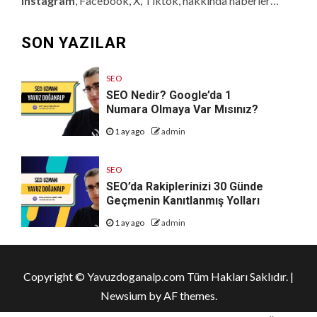
Instagram
, Facebook, X, Tiktok, hakkında haberler…
SON YAZILAR
SEO
SEO Nedir? Google’da 1
Numara Olmaya Var Mısınız?
1 ay ago
admin
SEO
SEO’da Rakiplerinizi 30 Günde
Geçmenin Kanıtlanmış Yolları
1 ay ago
admin
Copyright © Yavuzdoganalp.com Tüm Hakları Saklıdır.
|
Newsium
by AF themes.