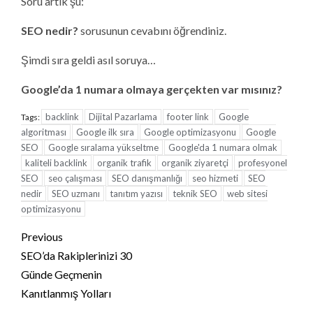
Soru artık şu:
SEO nedir?
sorusunun cevabını öğrendiniz.
Şimdi sıra geldi asıl soruya…
Google’da 1 numara olmaya gerçekten var mısınız?
backlink
Dijital Pazarlama
footer link
Google
Tags:
algoritması
Google ilk sıra
Google optimizasyonu
Google
SEO
Google sıralama yükseltme
Google'da 1 numara olmak
kaliteli backlink
organik trafik
organik ziyaretçi
profesyonel
SEO
seo çalışması
SEO danışmanlığı
seo hizmeti
SEO
nedir
SEO uzmanı
tanıtım yazısı
teknik SEO
web sitesi
optimizasyonu
Continue
Previous
Reading
SEO’da Rakiplerinizi 30
Günde Geçmenin
Kanıtlanmış Yolları