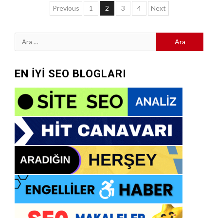
Yazı
Previous
1
2
3
4
Next
sayfalaması
Arama:
EN İYİ SEO BLOGLARI