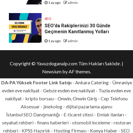
1 ay ago
admin
SEO
SEO’da Rakiplerinizi 30 Günde
Geçmenin Kanıtlanmış Yolları
1 ay ago
admin
Copyright © Yavuzdoganalp.com Tüm Hakları Saklıdır.
|
Newsium
by AF themes.
DA-PA Yüksek Footer Link Satışı
-
Ankara Catering
-
Ümraniye
evden eve nakliyat
-
Gebze evden eve nakliyat
-
Tuzla evden eve
nakliyat
- kripto borsası -
Onwin, Onwin Giriş
- Cep Telefonu
Aksesuar - jinekolog - dijital pazarlama ajansı
İstanbul SEO Danışmanlığı - E-ticaret sitesi - Emlak ilanları -
seyahat rehberi - finans haberleri - otomobil inceleme - restoran
rehberi - KPSS Hazırlık - Hosting Firması -
Konya Haber
- SEO