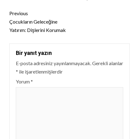
Continue
Previous
Reading
Çocukların Geleceğine
Yatırım: Dişlerini Korumak
Bir yanıt yazın
E-posta adresiniz yayınlanmayacak.
Gerekli alanlar
*
ile işaretlenmişlerdir
Yorum
*