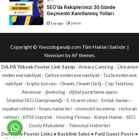
SEO’da Rakiplerinizi 30 Günde
Geçmenin Kanıtlanmış Yolları
1 ay ago
admin
Copyright © Yavuzdoganalp.com Tüm Hakları Saklıdır.
|
Newsium
by AF themes.
DA-PA Yüksek Footer Link Satışı
-
Ankara Catering
-
Ümraniye
evden eve nakliyat
-
Gebze evden eve nakliyat
-
Tuzla evden eve
nakliyat
- kripto borsası -
Onwin, Onwin Giriş
- Cep Telefonu
Aksesuar - jinekolog - dijital pazarlama ajansı
İstanbul SEO Danışmanlığı - E-ticaret sitesi - Emlak ilanları -
seyahat rehberi - finans haberleri - otomobil inceleme - restoran
rehberi - KPSS Hazırlık - Hosting Firması -
Konya Haber
- SEO
Dostu Makaleler - Teknoloji Haberleri
Dofollow Footer Links • Backlink Sales • Paid Guest Posts •