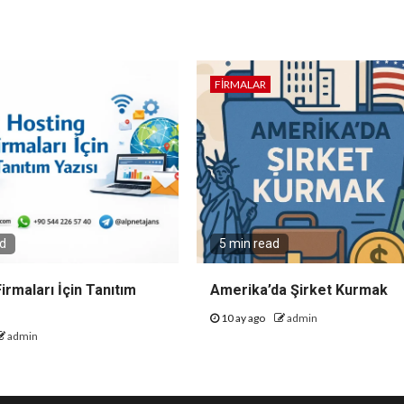
FIRMALAR
ad
5 min read
irmaları İçin Tanıtım
Amerika’da Şirket Kurmak
10 ay ago
admin
admin