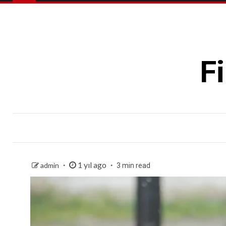
F
1 yıl ago
admin
3 min read