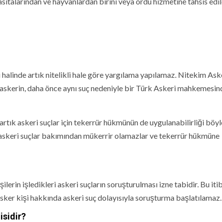
asıtalarından ve hayvanlardan birini veya ordu hizmetine tahsis edi
i halinde artık nitelikli hale göre yargılama yapılamaz. Nitekim Ask
skerin, daha önce aynı suç nedeniyle bir Türk Askeri mahkemesin
rtık askeri suçlar için tekerrür hükmünün de uygulanabilirliği böy
, askeri suçlar bakımından mükerrir olamazlar ve tekerrür hükmüne
in işledikleri askeri suçların soruşturulması izne tabidir. Bu iti
sker kişi hakkında askeri suç dolayısıyla soruşturma başlatılamaz.
sidir?