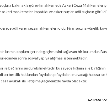
i suçlara bakmakla görevli mahkemede Askeri Ceza Mahkemeleriyd
askeri mahkemeler kapatıldı ve askeri suçlar, adli suçların görüldü
k derece adli yargı ceza mahkemeleri oldu. Firar suçuna yönelik ko
 bir kısmını toplum içerinde geçirmesini sağlayan bir kurumdur. Bu
ürecinden sonra sosyal yapıya alışması istenmektedir.
i ile bağlarını sürdürebilmektedir bu sayede kişinin aile birliğinin
li serbestlik hakkından faydalanıp faydalanılmayacağı hususu ise 
ceza avukatı ile iletişime geçmenizde fayda olacaktır.
Avukata Sor