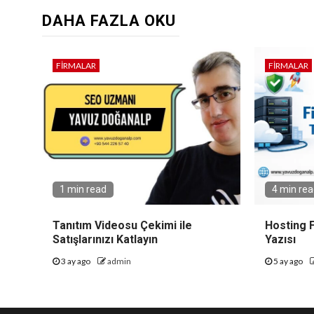
DAHA FAZLA OKU
FIRMALAR
FIRMALAR
1 min read
4 min re
Tanıtım Videosu Çekimi ile
Hosting F
Satışlarınızı Katlayın
Yazısı
3 ay ago
admin
5 ay ago