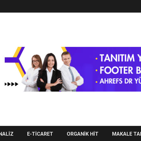
NALİZ
E-TİCARET
ORGANİK HİT
MAKALE TA