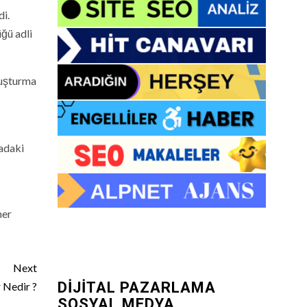
i.
ğü adli
vuşturma
radaki
her
Next
DİJİTAL PAZARLAMA
 Nedir ?
SOSYAL MEDYA