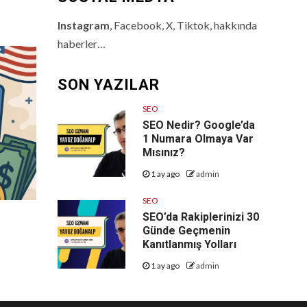
Instagram
, Facebook, X, Tiktok, hakkında
haberler…
SON YAZILAR
SEO
SEO Nedir? Google’da
1 Numara Olmaya Var
Mısınız?
1 ay ago
admin
SEO
SEO’da Rakiplerinizi 30
Günde Geçmenin
Kanıtlanmış Yolları
1 ay ago
admin