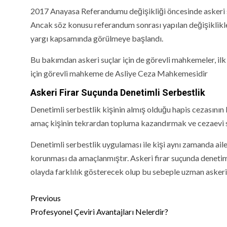
2017 Anayasa Referandumu değişikliği öncesinde asker
Ancak söz konusu referandum sonrası yapılan değişiklikle 
yargı kapsamında görülmeye başlandı.
Bu bakımdan askeri suçlar için de görevli mahkemeler, il
için görevli mahkeme de Asliye Ceza Mahkemesidir
Askeri Firar Suçunda Denetimli Serbestlik
Denetimli serbestlik kişinin almış olduğu hapis cezasının
amaç kişinin tekrardan topluma kazandırmak ve cezaevi s
Denetimli serbestlik uygulaması ile kişi aynı zamanda ailes
korunması da amaçlanmıştır. Askeri firar suçunda denetim
olayda farklılık gösterecek olup bu sebeple uzman askeri 
Continue
Previous
Reading
Profesyonel Çeviri Avantajları Nelerdir?