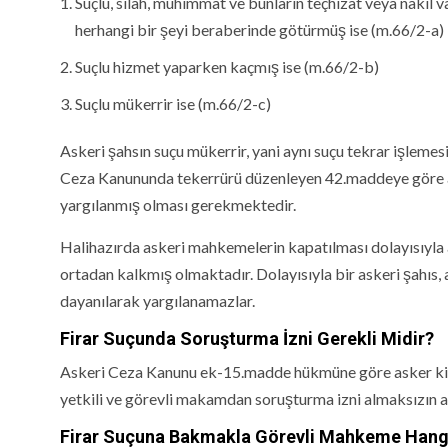
Suçlu, silah, mühimmat ve bunların teçhizat veya nakil v
herhangi bir şeyi beraberinde götürmüş ise (m.66/2-a)
Suçlu hizmet yaparken kaçmış ise (m.66/2-b)
Suçlu mükerrir ise (m.66/2-c)
Askeri şahsın suçu mükerrir, yani aynı suçu tekrar işlemes
Ceza Kanununda tekerrürü düzenleyen 42.maddeye göre a
yargılanmış olması gerekmektedir.
Halihazırda askeri mahkemelerin kapatılması dolayısıyla a
ortadan kalkmış olmaktadır. Dolayısıyla bir askeri şahıs
dayanılarak yargılanamazlar.
Firar Suçunda Soru
ş
turma
İ
zni Gerekli Midir?
Askeri Ceza Kanunu ek-15.madde hükmüne göre asker kişiler
yetkili ve görevli makamdan soruşturma izni almaksızın a
Firar Suçuna Bakmakla Görevli Mahkeme Hangi