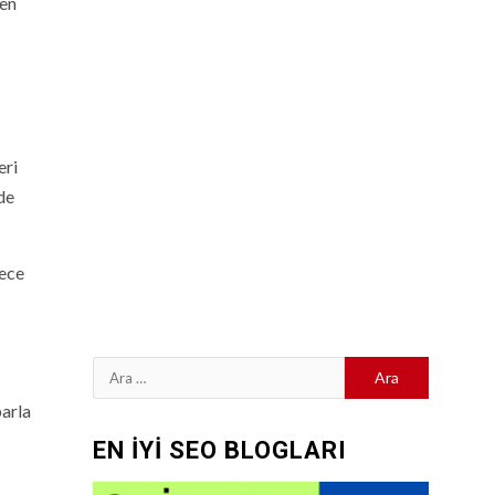
len
eri
de
lece
Arama:
barla
EN İYİ SEO BLOGLARI