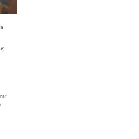
la
iş
irar
n