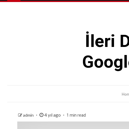
İleri
Google
Ho
4 yıl ago
admin
1 min read