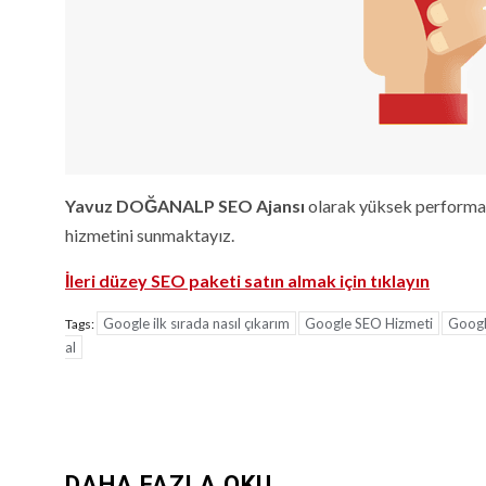
Yavuz DOĞANALP SEO Ajansı
olarak yüksek performans
hizmetini sunmaktayız.
İleri düzey SEO paketi satın almak için tıklayın
Google ilk sırada nasıl çıkarım
Google SEO Hizmeti
Google
Tags:
al
Continue
Reading
DAHA FAZLA OKU