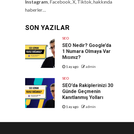
Instagram
, Facebook, X, Tiktok, hakkında
haberler…
SON YAZILAR
SEO
SEO Nedir? Google’da
1 Numara Olmaya Var
Mısınız?
1 ay ago
admin
SEO
SEO’da Rakiplerinizi 30
Günde Geçmenin
Kanıtlanmış Yolları
1 ay ago
admin