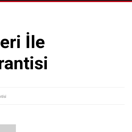
ri İle
rantisi
tisi