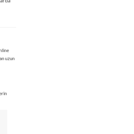
larda
nline
an uzun
erin