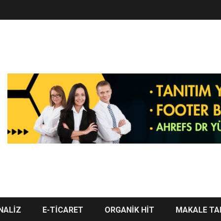
NALİZ
E-TİCARET
ORGANİK HİT
MAKALE TA