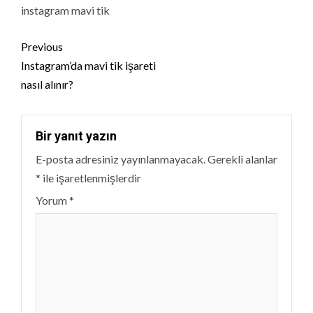
instagram mavi tik
Continue
Previous
Reading
Instagram’da mavi tik işareti
nasıl alınır?
Bir yanıt yazın
E-posta adresiniz yayınlanmayacak.
Gerekli alanlar
*
ile işaretlenmişlerdir
Yorum
*