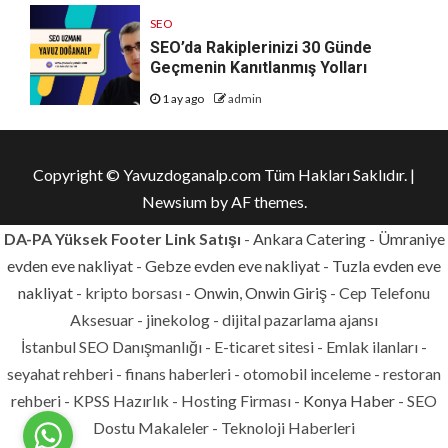
SEO
SEO’da Rakiplerinizi 30 Günde
Geçmenin Kanıtlanmış Yolları
1 ay ago
admin
Copyright © Yavuzdoganalp.com Tüm Hakları Saklıdır.
|
Newsium
by AF themes.
DA-PA Yüksek Footer Link Satışı
-
Ankara Catering
-
Ümraniye
evden eve nakliyat
-
Gebze evden eve nakliyat
-
Tuzla evden eve
nakliyat
- kripto borsası -
Onwin, Onwin Giriş
- Cep Telefonu
Aksesuar - jinekolog - dijital pazarlama ajansı
İstanbul SEO Danışmanlığı - E-ticaret sitesi - Emlak ilanları -
seyahat rehberi - finans haberleri - otomobil inceleme - restoran
rehberi - KPSS Hazırlık - Hosting Firması -
Konya Haber
- SEO
Dostu Makaleler - Teknoloji Haberleri