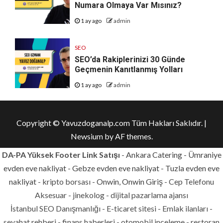
Numara Olmaya Var Mısınız?
1 ay ago
admin
SEO
SEO’da Rakiplerinizi 30 Günde
Geçmenin Kanıtlanmış Yolları
1 ay ago
admin
Copyright © Yavuzdoganalp.com Tüm Hakları Saklıdır.
|
Newsium
by AF themes.
DA-PA Yüksek Footer Link Satışı
-
Ankara Catering
-
Ümraniye
evden eve nakliyat
-
Gebze evden eve nakliyat
-
Tuzla evden eve
nakliyat
- kripto borsası -
Onwin, Onwin Giriş
- Cep Telefonu
Aksesuar - jinekolog - dijital pazarlama ajansı
İstanbul SEO Danışmanlığı - E-ticaret sitesi - Emlak ilanları -
seyahat rehberi - finans haberleri - otomobil inceleme - restoran