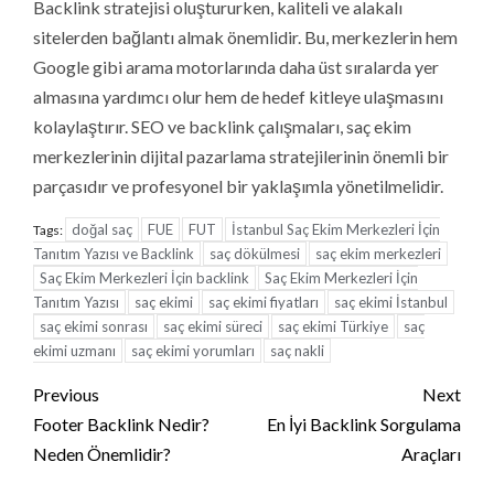
Backlink stratejisi oluştururken, kaliteli ve alakalı
sitelerden bağlantı almak önemlidir. Bu, merkezlerin hem
Google gibi arama motorlarında daha üst sıralarda yer
almasına yardımcı olur hem de hedef kitleye ulaşmasını
kolaylaştırır. SEO ve backlink çalışmaları, saç ekim
merkezlerinin dijital pazarlama stratejilerinin önemli bir
parçasıdır ve profesyonel bir yaklaşımla yönetilmelidir.
doğal saç
FUE
FUT
İstanbul Saç Ekim Merkezleri İçin
Tags:
Tanıtım Yazısı ve Backlink
saç dökülmesi
saç ekim merkezleri
Saç Ekim Merkezleri İçin backlink
Saç Ekim Merkezleri İçin
Tanıtım Yazısı
saç ekimi
saç ekimi fiyatları
saç ekimi İstanbul
saç ekimi sonrası
saç ekimi süreci
saç ekimi Türkiye
saç
ekimi uzmanı
saç ekimi yorumları
saç nakli
Continue
Previous
Next
Reading
Footer Backlink Nedir?
En İyi Backlink Sorgulama
Neden Önemlidir?
Araçları