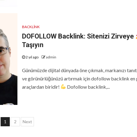
BACKLINK
DOFOLLOW Backlink: Sitenizi Zirveye
Taşıyın
2 yıl ago
admin
Günümüzde dijital dünyada öne çıkmak, markanızı tanı
ve görünürlüğünüzü artırmak için dofollow backlink en 
araçlardan biridir!
Dofollow backlink,...
Yazı
1
2
Next
sayfalaması