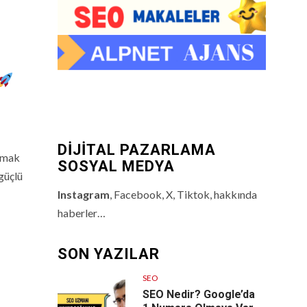
DİJİTAL PAZARLAMA
tmak
SOSYAL MEDYA
güçlü
Instagram
, Facebook, X, Tiktok, hakkında
haberler…
SON YAZILAR
SEO
SEO Nedir? Google’da