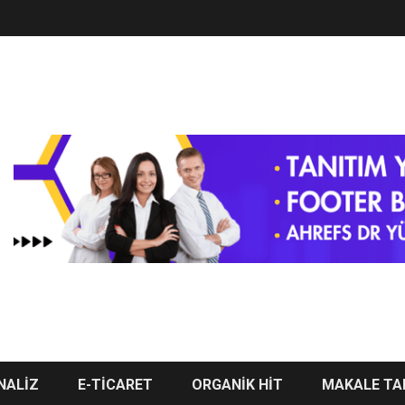
NALİZ
E-TİCARET
ORGANİK HİT
MAKALE TA