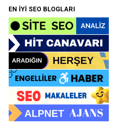
EN İYİ SEO BLOGLARI