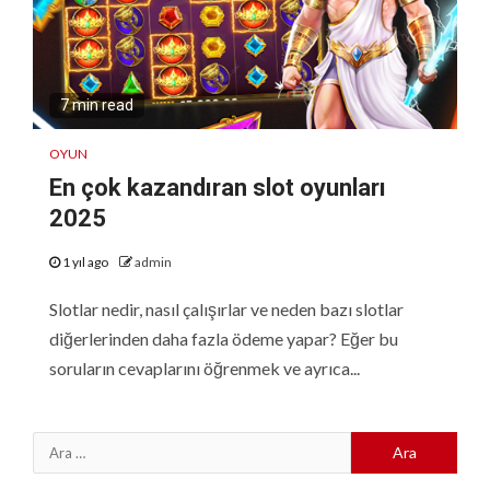
7 min read
OYUN
En çok kazandıran slot oyunları
2025
1 yıl ago
admin
Slotlar nedir, nasıl çalışırlar ve neden bazı slotlar
diğerlerinden daha fazla ödeme yapar? Eğer bu
soruların cevaplarını öğrenmek ve ayrıca...
Arama: