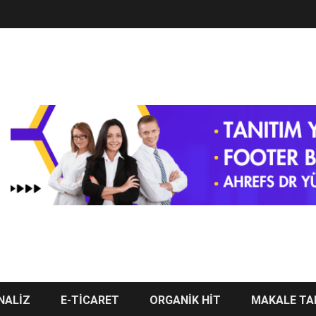
NALİZ
E-TİCARET
ORGANİK HİT
MAKALE TA