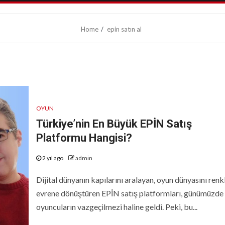
Home
epin satın al
OYUN
Türkiye’nin En Büyük EPİN Satış
Platformu Hangisi?
2 yıl ago
admin
Dijital dünyanın kapılarını aralayan, oyun dünyasını renkl
evrene dönüştüren EPİN satış platformları, günümüzde
oyuncuların vazgeçilmezi haline geldi. Peki, bu...