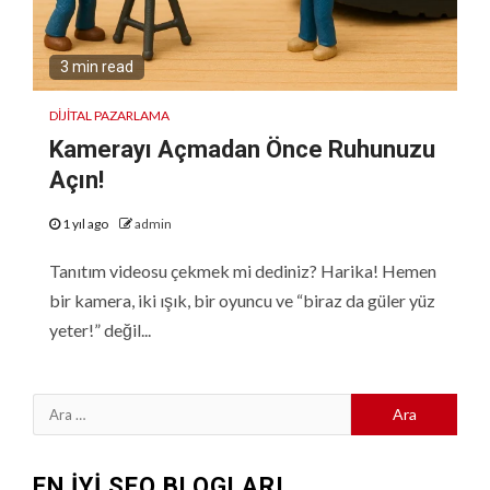
3 min read
DIJITAL PAZARLAMA
Kamerayı Açmadan Önce Ruhunuzu
Açın!
1 yıl ago
admin
Tanıtım videosu çekmek mi dediniz? Harika! Hemen
bir kamera, iki ışık, bir oyuncu ve “biraz da güler yüz
yeter!” değil...
Arama:
EN İYİ SEO BLOGLARI