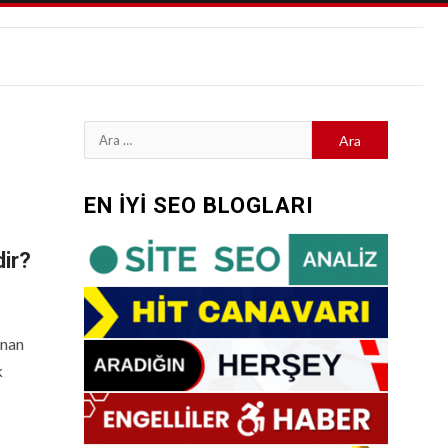
Arama:
EN İYİ SEO BLOGLARI
ir?
unan
k