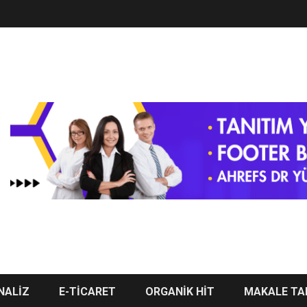
NALİZ
E-TİCARET
ORGANİK HİT
MAKALE TA