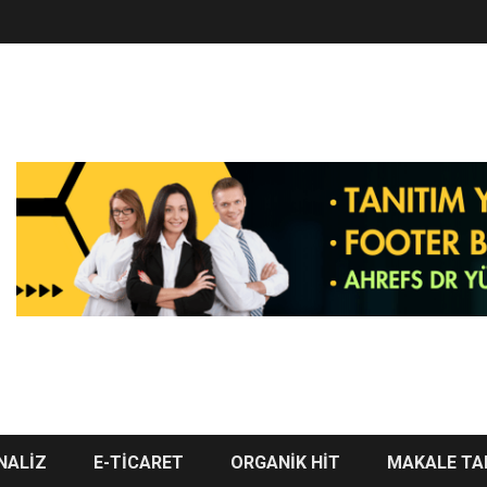
NALİZ
E-TİCARET
ORGANİK HİT
MAKALE TA