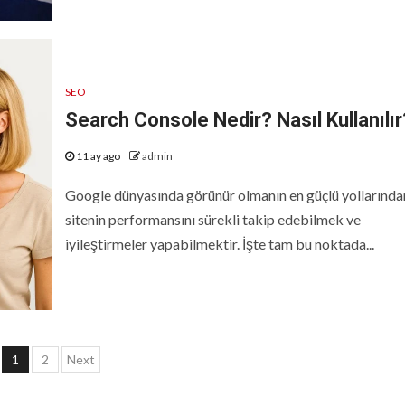
SEO
Search Console Nedir? Nasıl Kullanılır
11 ay ago
admin
Google dünyasında görünür olmanın en güçlü yollarından
sitenin performansını sürekli takip edebilmek ve
iyileştirmeler yapabilmektir. İşte tam bu noktada...
Yazı
1
2
Next
sayfalaması