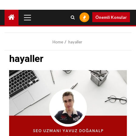
Primary
Önemli Konular
Menu
Home
hayaller
hayaller