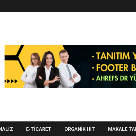
NALİZ
E-TİCARET
ORGANİK HİT
MAKALE TA