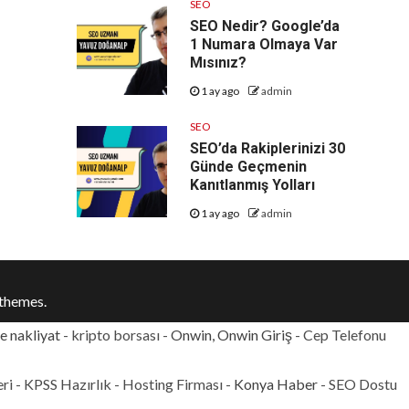
SEO
SEO Nedir? Google’da
1 Numara Olmaya Var
Mısınız?
1 ay ago
admin
SEO
SEO’da Rakiplerinizi 30
Günde Geçmenin
Kanıtlanmış Yolları
1 ay ago
admin
themes.
e nakliyat
- kripto borsası -
Onwin, Onwin Giriş
- Cep Telefonu
eri - KPSS Hazırlık - Hosting Firması -
Konya Haber
- SEO Dostu