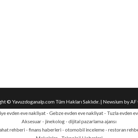
ght © Yavuzdoganalp.com Tüm Hakları Saklıdır.
|
Newsium
by AF 
ye evden eve nakliyat
-
Gebze evden eve nakliyat
-
Tuzla evden ev
Aksesuar - jinekolog - dijital pazarlama ajansı
yahat rehberi - finans haberleri - otomobil inceleme - restoran rehb
Makaleler - Teknoloji Haberleri