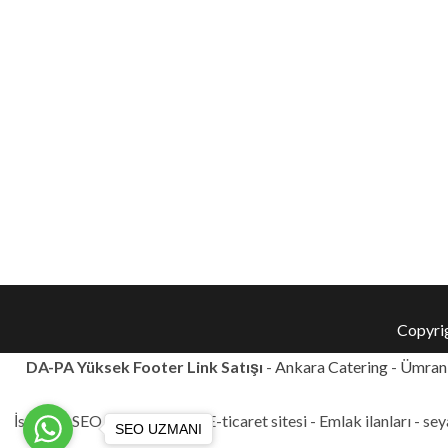
Copyri
DA-PA Yüksek Footer Link Satışı
-
Ankara Catering
-
Ümrani
İstanbul SEO Danışmanlığı - E-ticaret sitesi - Emlak ilanları - se
SEO UZMANI