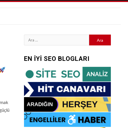
Arama:
EN İYİ SEO BLOGLARI
tmak
güçlü