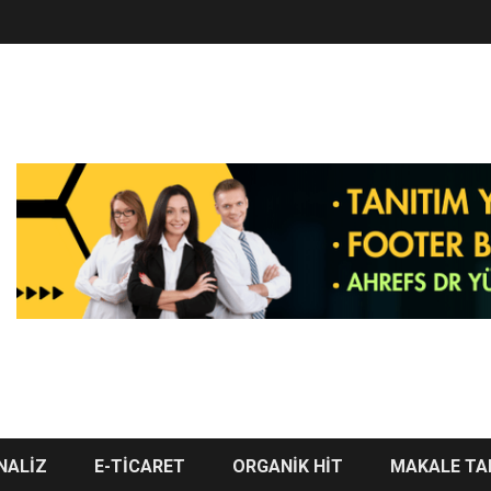
NALİZ
E-TİCARET
ORGANİK HİT
MAKALE TA