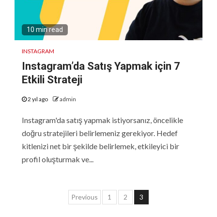
10 min read
INSTAGRAM
Instagram’da Satış Yapmak için 7
Etkili Strateji
2 yıl ago
admin
Instagram'da satış yapmak istiyorsanız, öncelikle
doğru stratejileri belirlemeniz gerekiyor. Hedef
kitlenizi net bir şekilde belirlemek, etkileyici bir
profil oluşturmak ve...
Yazı
Previous
1
2
3
sayfalaması