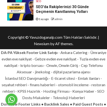
SEO
SEO’da Rakiplerinizi 30 Günde
Geçmenin Kanıtlanmış Yolları
1 ay ago
admin
Copyright © Yavuzdoganalp.com Tüm Hakları Saklıdır.
|
Newsium
by AF themes.
DA-PA Yüksek Footer Link Satışı
-
Ankara Catering
-
Ümraniye
evden eve nakliyat
-
Gebze evden eve nakliyat
-
Tuzla evden eve
nakliyat
- kripto borsası -
Onwin, Onwin Giriş
- Cep Telefonu
Aksesuar - jinekolog - dijital pazarlama ajansı
İstanbul SEO Danışmanlığı - E-ticaret sitesi - Emlak ilanları -
seyahat rehberi - finans haberleri - otomobil inceleme - restoran
rehberi - KPSS Hazırlık - Hosting Firması -
Konya Haber
- SEO
Dostu Makaleler - Teknoloji Haberleri
Dofollow Footer Links • Backlink Sales • Paid Guest Posts •