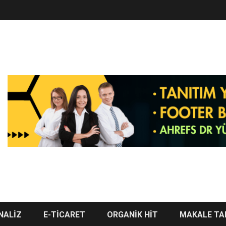
NALİZ
E-TİCARET
ORGANİK HİT
MAKALE TA