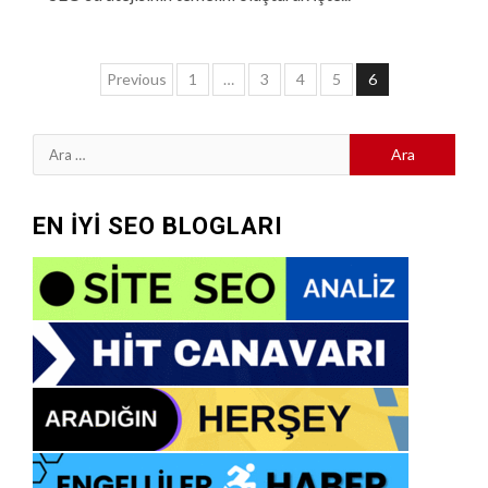
Yazı
Previous
1
…
3
4
5
6
sayfalaması
Arama:
EN İYİ SEO BLOGLARI