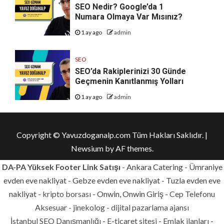
SEO Nedir? Google’da 1
Numara Olmaya Var Mısınız?
1 ay ago
admin
SEO
SEO’da Rakiplerinizi 30 Günde
Geçmenin Kanıtlanmış Yolları
1 ay ago
admin
Copyright © Yavuzdoganalp.com Tüm Hakları Saklıdır.
|
Newsium
by AF themes.
DA-PA Yüksek Footer Link Satışı
-
Ankara Catering
-
Ümraniye
evden eve nakliyat
-
Gebze evden eve nakliyat
-
Tuzla evden eve
nakliyat
- kripto borsası -
Onwin, Onwin Giriş
- Cep Telefonu
Aksesuar - jinekolog - dijital pazarlama ajansı
İstanbul SEO Danışmanlığı - E-ticaret sitesi - Emlak ilanları -