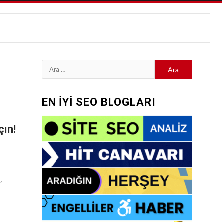
Arama:
EN İYİ SEO BLOGLARI
ın!
r
”