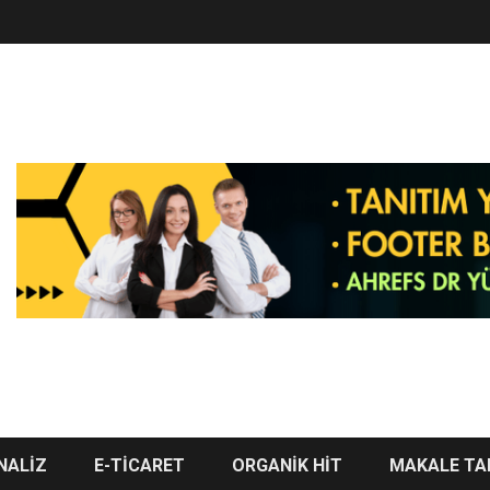
NALİZ
E-TİCARET
ORGANİK HİT
MAKALE TA