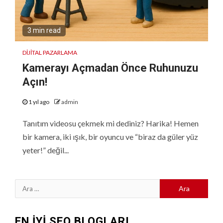
3 min read
DIJITAL PAZARLAMA
Kamerayı Açmadan Önce Ruhunuzu
Açın!
1 yıl ago
admin
Tanıtım videosu çekmek mi dediniz? Harika! Hemen
bir kamera, iki ışık, bir oyuncu ve “biraz da güler yüz
yeter!” değil...
Arama:
EN İYİ SEO BLOGLARI