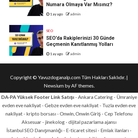
Numara Olmaya Var Mısınız?
1 ay ago
admin
SEO
SEO’da Rakiplerinizi 30 Günde
Geçmenin Kanıtlanmış Yolları
1 ay ago
admin
Copyright © Yavuzdoganalp.com Tüm Hakları Saklıdır.
|
Newsium
by AF themes.
DA-PA Yüksek Footer Link Satışı
-
Ankara Catering
-
Ümraniye
evden eve nakliyat
-
Gebze evden eve nakliyat
-
Tuzla evden eve
nakliyat
- kripto borsası -
Onwin, Onwin Giriş
- Cep Telefonu
Aksesuar - jinekolog - dijital pazarlama ajansı
İstanbul SEO Danışmanlığı - E-ticaret sitesi - Emlak ilanları -