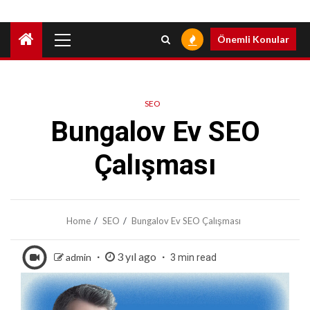
Primary
Önemli Konular
Menu
SEO
Bungalov Ev SEO
Çalışması
Home
SEO
Bungalov Ev SEO Çalışması
3 yıl ago
admin
3 min read