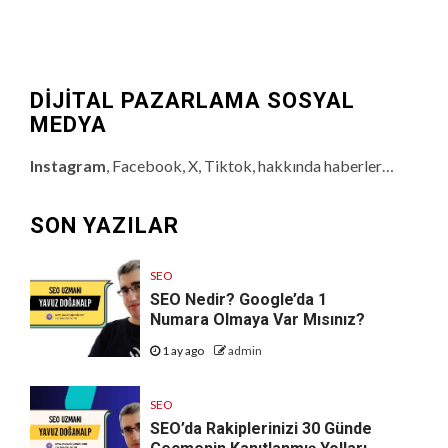
DİJİTAL PAZARLAMA SOSYAL
MEDYA
Instagram
, Facebook, X, Tiktok, hakkında haberler…
SON YAZILAR
SEO
SEO Nedir? Google’da 1
Numara Olmaya Var Mısınız?
1 ay ago
admin
SEO
SEO’da Rakiplerinizi 30 Günde