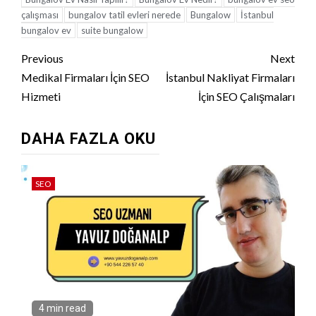
çalışması
bungalov tatil evleri nerede
Bungalow
İstanbul
bungalov ev
suite bungalow
Continue
Previous
Next
Reading
Medikal Firmaları İçin SEO
İstanbul Nakliyat Firmaları
Hizmeti
İçin SEO Çalışmaları
DAHA FAZLA OKU
SEO
4 min read