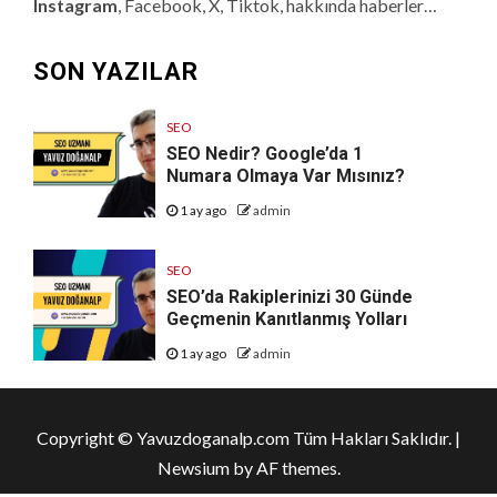
Instagram
, Facebook, X, Tiktok, hakkında haberler…
SON YAZILAR
SEO
SEO Nedir? Google’da 1
Numara Olmaya Var Mısınız?
1 ay ago
admin
SEO
SEO’da Rakiplerinizi 30 Günde
Geçmenin Kanıtlanmış Yolları
1 ay ago
admin
Copyright © Yavuzdoganalp.com Tüm Hakları Saklıdır.
|
Newsium
by AF themes.