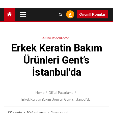
Primary
Önemli Konular
Menu
DIJITAL PAZARLAMA
Erkek Keratin Bakım
Ürünleri Gent’s
İstanbul’da
Home
Dijital Pazarlama
Erkek Keratin Bakım Ürünleri Gent’s İstanbul’da
4 yıl ago
admin
2 min read