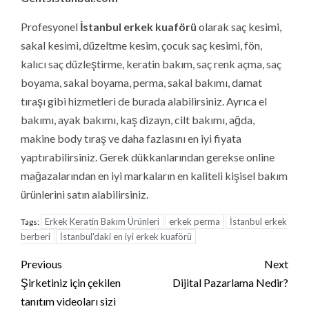
Profesyonel
İstanbul erkek kuaförü
olarak saç kesimi,
sakal kesimi, düzeltme kesim, çocuk saç kesimi, fön,
kalıcı saç düzleştirme, keratin bakım, saç renk açma, saç
boyama, sakal boyama, perma, sakal bakımı, damat
tıraşı gibi hizmetleri de burada alabilirsiniz. Ayrıca el
bakımı, ayak bakımı, kaş dizayn, cilt bakımı, ağda,
makine body tıraş ve daha fazlasını en iyi fiyata
yaptırabilirsiniz. Gerek dükkanlarından gerekse online
mağazalarından en iyi markaların en kaliteli kişisel bakım
ürünlerini satın alabilirsiniz.
Erkek Keratin Bakım Ürünleri
erkek perma
İstanbul erkek
Tags:
berberi
İstanbul'daki en iyi erkek kuaförü
Continue
Previous
Next
Reading
Şirketiniz için çekilen
Dijital Pazarlama Nedir?
tanıtım videoları sizi