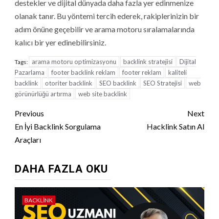
destekler ve dijital dünyada daha fazla yer edinmenize
olanak tanır. Bu yöntemi tercih ederek, rakiplerinizin bir
adım önüne geçebilir ve arama motoru sıralamalarında
kalıcı bir yer edinebilirsiniz.
arama motoru optimizasyonu
backlink stratejisi
Dijital
Tags:
Pazarlama
footer backlink reklam
footer reklam
kaliteli
backlink
otoriter backlink
SEO backlink
SEO Stratejisi
web
görünürlüğü artırma
web site backlink
Continue
Previous
Next
Reading
En İyi Backlink Sorgulama
Hacklink Satın Al
Araçları
DAHA FAZLA OKU
BACKLINK