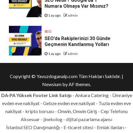
SEO Nedir? Google’da 1
Numara Olmaya Var Mısınız?
1 ay ago
admin
SEO
SEO’da Rakiplerinizi 30 Günde
Geçmenin Kanıtlanmış Yolları
1 ay ago
admin
Copyright © Yavuzdoganalp.com Tüm Hakları Saklıdır.
|
Newsium
by AF themes.
DA-PA Yüksek Footer Link Satışı
-
Ankara Catering
-
Ümraniye
evden eve nakliyat
-
Gebze evden eve nakliyat
-
Tuzla evden eve
nakliyat
- kripto borsası -
Onwin, Onwin Giriş
- Cep Telefonu
Aksesuar - jinekolog - dijital pazarlama ajansı
İstanbul SEO Danışmanlığı - E-ticaret sitesi - Emlak ilanları -