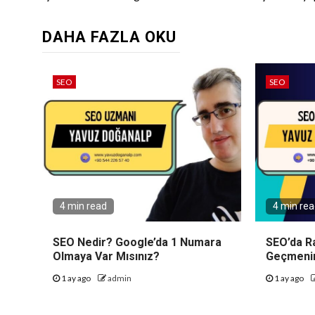
Reading
DAHA FAZLA OKU
SEO
SEO
4 min read
4 min re
SEO Nedir? Google’da 1 Numara
SEO’da Ra
Olmaya Var Mısınız?
Geçmenin 
1 ay ago
admin
1 ay ago