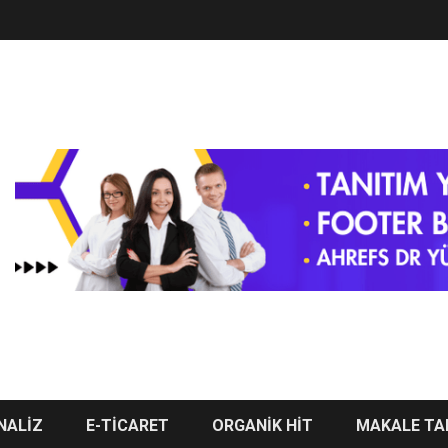
NALİZ
E-TİCARET
ORGANİK HİT
MAKALE TA