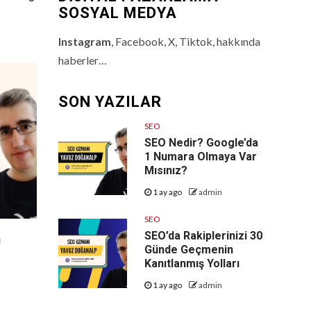
SOSYAL MEDYA
Instagram
, Facebook, X, Tiktok, hakkında
haberler…
SON YAZILAR
SEO
SEO Nedir? Google’da
1 Numara Olmaya Var
Mısınız?
1 ay ago
admin
SEO
SEO’da Rakiplerinizi 30
n
Günde Geçmenin
ü
Kanıtlanmış Yolları
1 ay ago
admin