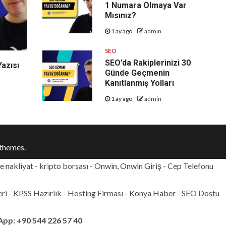
1 Numara Olmaya Var
Mısınız?
1 ay ago
admin
SEO
SEO’da Rakiplerinizi 30
Yazısı
Günde Geçmenin
Kanıtlanmış Yolları
1 ay ago
admin
themes.
e nakliyat
- kripto borsası -
Onwin, Onwin Giriş
- Cep Telefonu
eri - KPSS Hazırlık - Hosting Firması -
Konya Haber
- SEO Dostu
App: +90 544 226 57 40