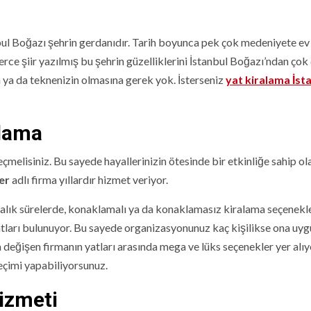
anbul Boğazı şehrin gerdanıdır. Tarih boyunca pek çok medeniyete ev
erce şiir yazılmış bu şehrin güzelliklerini İstanbul Boğazı’ndan çok 
ın ya da teknenizin olmasına gerek yok. İsterseniz
yat kiralama İst
alama
eçmelisiniz. Bu sayede hayallerinizin ötesinde bir etkinliğe sahip ola
er
adlı firma yıllardır hizmet veriyor.
aftalık sürelerde, konaklamalı ya da konaklamasız kiralama seçenekl
atları bulunuyor. Bu sayede organizasyonunuz kaç kişilikse ona uyg
 değişen firmanın yatları arasında mega ve lüks seçenekler yer alıy
eçimi yapabiliyorsunuz.
izmeti