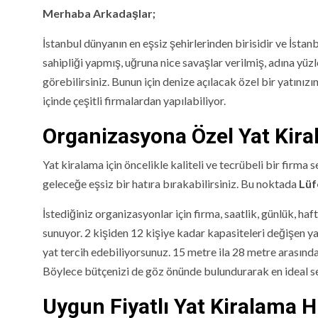
Merhaba Arkadaşlar;
İstanbul dünyanın en eşsiz şehirlerinden birisidir ve İst
sahipliği yapmış, uğruna nice savaşlar verilmiş, adına yüzl
görebilirsiniz. Bunun için denize açılacak özel bir yatınız
içinde çeşitli firmalardan yapılabiliyor.
Organizasyona Özel Yat Kir
Yat kiralama için öncelikle kaliteli ve tecrübeli bir firma s
geleceğe eşsiz bir hatıra bırakabilirsiniz. Bu noktada
Lüf
İstediğiniz organizasyonlar için firma, saatlik, günlük, h
sunuyor. 2 kişiden 12 kişiye kadar kapasiteleri değişen y
yat tercih edebiliyorsunuz. 15 metre ila 28 metre arasında
Böylece bütçenizi de göz önünde bulundurarak en ideal s
Uygun Fiyatlı Yat Kiralama H