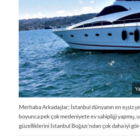
Ya
Merhaba Arkadaşlar; İstanbul dünyanın en eşsiz şehi
boyunca pek çok medeniyete ev sahipliği yapmış, uğr
güzelliklerini İstanbul Boğazı’ndan çok daha iyi göre