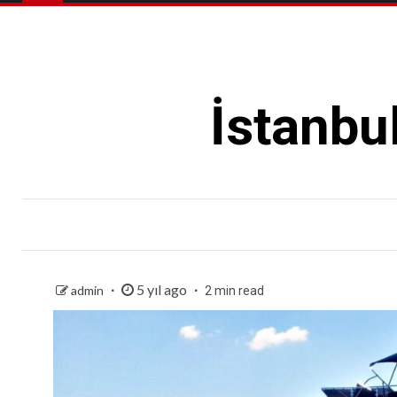
İstanbu
5 yıl ago
admin
2 min read