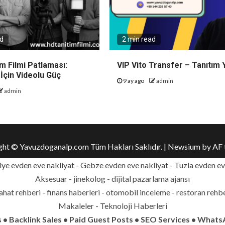
ad
2 min read
m Filmi Patlaması:
VIP Vito Transfer – Tanıtım 
 İçin Videolu Güç
9 ay ago
admin
admin
ght © Yavuzdoganalp.com Tüm Hakları Saklıdır.
|
Newsium
by AF 
ye evden eve nakliyat
-
Gebze evden eve nakliyat
-
Tuzla evden ev
Aksesuar - jinekolog - dijital pazarlama ajansı
yahat rehberi - finans haberleri - otomobil inceleme - restoran rehb
Makaleler - Teknoloji Haberleri
 • Backlink Sales • Paid Guest Posts • SEO Services • Whats