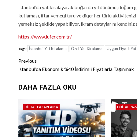
İstanbul’da yat kiralayarak boğazda yıl dönümü, doğum günü
kutlaması, iftar yemeği turu ve diğer her türlü aktiviteni
yemeksiz şekilde yapabiliyor, ikram detaylarını kendiniz 
https://www.lufer.com.tr/
İstanbul Yat Kiralama
Özel Yat Kiralama
Uygun Fiyatlı Yat
Tags:
Continue
Previous
Reading
İstanbul’da Ekonomik %40 İndirimli Fiyatlarla Taşınmak
DAHA FAZLA OKU
DIJITAL PAZARLAMA
DIJITAL PA