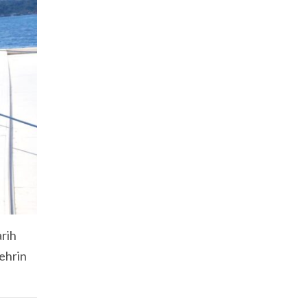
arih
şehrin