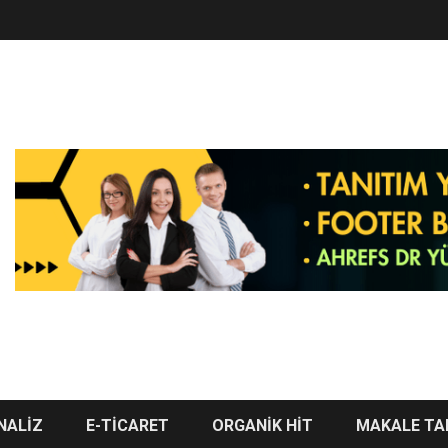
NALİZ
E-TİCARET
ORGANİK HİT
MAKALE TA