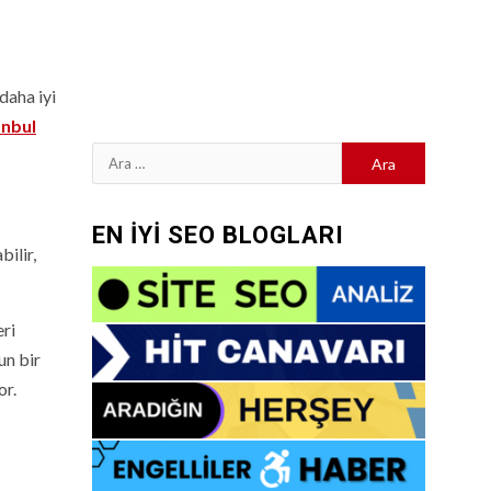
daha iyi
anbul
Arama:
EN İYİ SEO BLOGLARI
bilir,
eri
un bir
or.