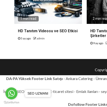
1 min read
2 min re
HD Tanıtım Videosu ve SEO Etkisi
HD Tanıtı
Şirketler
5 ay ago
admin
9 ay ago
Copyri
DA-PA Yüksek Footer Link Satışı
-
Ankara Catering
-
Ümrani
İstanbul SEO Danışmanlığı - E-ticaret sitesi - Emlak ilanları - se
SEO UZMANI
Dofollow Footer Links