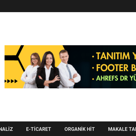
NALİZ
E-TİCARET
ORGANİK HİT
MAKALE TA