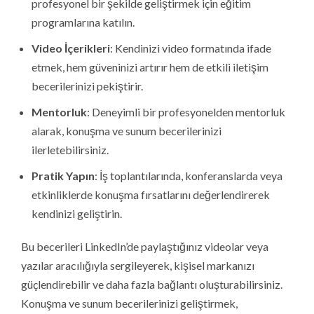
profesyonel bir şekilde geliştirmek için eğitim
programlarına katılın.
Video İçerikleri
: Kendinizi video formatında ifade
etmek, hem güveninizi artırır hem de etkili iletişim
becerilerinizi pekiştirir.
Mentorluk
: Deneyimli bir profesyonelden mentorluk
alarak, konuşma ve sunum becerilerinizi
ilerletebilirsiniz.
Pratik Yapın
: İş toplantılarında, konferanslarda veya
etkinliklerde konuşma fırsatlarını değerlendirerek
kendinizi geliştirin.
Bu becerileri LinkedIn’de paylaştığınız videolar veya
yazılar aracılığıyla sergileyerek, kişisel markanızı
güçlendirebilir ve daha fazla bağlantı oluşturabilirsiniz.
Konuşma ve sunum becerilerinizi geliştirmek,