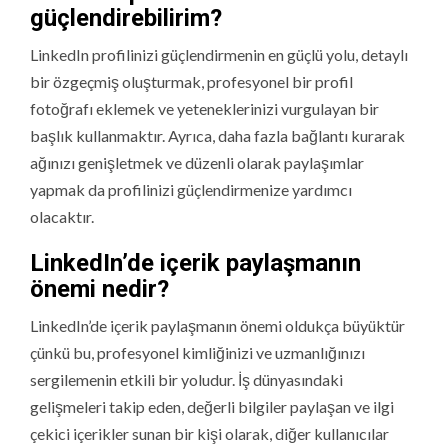
güçlendirebilirim?
LinkedIn profilinizi güçlendirmenin en güçlü yolu, detaylı
bir özgeçmiş oluşturmak, profesyonel bir profil
fotoğrafı eklemek ve yeteneklerinizi vurgulayan bir
başlık kullanmaktır. Ayrıca, daha fazla bağlantı kurarak
ağınızı genişletmek ve düzenli olarak paylaşımlar
yapmak da profilinizi güçlendirmenize yardımcı
olacaktır.
LinkedIn’de içerik paylaşmanın
önemi nedir?
LinkedIn’de içerik paylaşmanın önemi oldukça büyüktür
çünkü bu, profesyonel kimliğinizi ve uzmanlığınızı
sergilemenin etkili bir yoludur. İş dünyasındaki
gelişmeleri takip eden, değerli bilgiler paylaşan ve ilgi
çekici içerikler sunan bir kişi olarak, diğer kullanıcılar