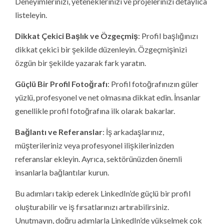
Deneyimlerinizi, yeteneklerinizi ve projelerinizi detaylıca
listeleyin.
Dikkat Çekici Başlık ve Özgeçmiş
: Profil başlığınızı
dikkat çekici bir şekilde düzenleyin. Özgeçmişinizi
özgün bir şekilde yazarak fark yaratın.
Güçlü Bir Profil Fotoğrafı
: Profil fotoğrafınızın güler
yüzlü, profesyonel ve net olmasına dikkat edin. İnsanlar
genellikle profil fotoğrafına ilk olarak bakarlar.
Bağlantı ve Referanslar
: İş arkadaşlarınız,
müşterileriniz veya profesyonel ilişkilerinizden
referanslar ekleyin. Ayrıca, sektörünüzden önemli
insanlarla bağlantılar kurun.
Bu adımları takip ederek LinkedIn’de güçlü bir profil
oluşturabilir ve iş fırsatlarınızı artırabilirsiniz.
Unutmayın, doğru adımlarla LinkedIn’de yükselmek çok