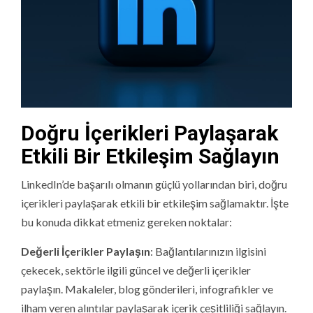
Doğru İçerikleri Paylaşarak
Etkili Bir Etkileşim Sağlayın
LinkedIn’de başarılı olmanın güçlü yollarından biri, doğru
içerikleri paylaşarak etkili bir etkileşim sağlamaktır. İşte
bu konuda dikkat etmeniz gereken noktalar:
Değerli İçerikler Paylaşın
: Bağlantılarınızın ilgisini
çekecek, sektörle ilgili güncel ve değerli içerikler
paylaşın. Makaleler, blog gönderileri, infografikler ve
ilham veren alıntılar paylaşarak içerik çeşitliliği sağlayın.