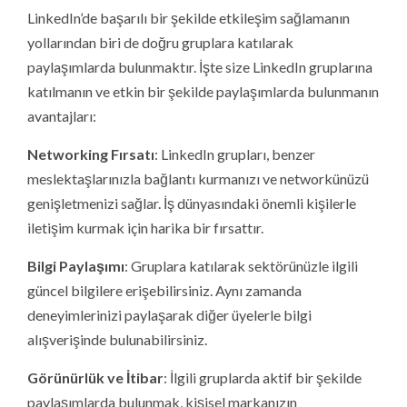
LinkedIn’de başarılı bir şekilde etkileşim sağlamanın
yollarından biri de doğru gruplara katılarak
paylaşımlarda bulunmaktır. İşte size LinkedIn gruplarına
katılmanın ve etkin bir şekilde paylaşımlarda bulunmanın
avantajları:
Networking Fırsatı
: LinkedIn grupları, benzer
meslektaşlarınızla bağlantı kurmanızı ve networkünüzü
genişletmenizi sağlar. İş dünyasındaki önemli kişilerle
iletişim kurmak için harika bir fırsattır.
Bilgi Paylaşımı
: Gruplara katılarak sektörünüzle ilgili
güncel bilgilere erişebilirsiniz. Aynı zamanda
deneyimlerinizi paylaşarak diğer üyelerle bilgi
alışverişinde bulunabilirsiniz.
Görünürlük ve İtibar
: İlgili gruplarda aktif bir şekilde
paylaşımlarda bulunmak, kişisel markanızın