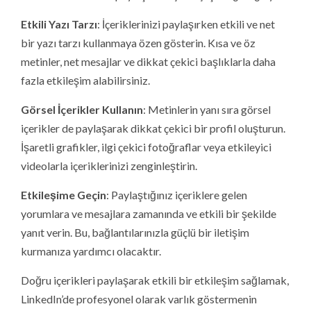
Etkili Yazı Tarzı
: İçeriklerinizi paylaşırken etkili ve net
bir yazı tarzı kullanmaya özen gösterin. Kısa ve öz
metinler, net mesajlar ve dikkat çekici başlıklarla daha
fazla etkileşim alabilirsiniz.
Görsel İçerikler Kullanın
: Metinlerin yanı sıra görsel
içerikler de paylaşarak dikkat çekici bir profil oluşturun.
İşaretli grafikler, ilgi çekici fotoğraflar veya etkileyici
videolarla içeriklerinizi zenginleştirin.
Etkileşime Geçin
: Paylaştığınız içeriklere gelen
yorumlara ve mesajlara zamanında ve etkili bir şekilde
yanıt verin. Bu, bağlantılarınızla güçlü bir iletişim
kurmanıza yardımcı olacaktır.
Doğru içerikleri paylaşarak etkili bir etkileşim sağlamak,
LinkedIn’de profesyonel olarak varlık göstermenin