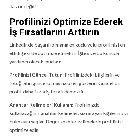
da zor değil!
Profilinizi Optimize Ederek
İş Fırsatlarını Arttırın
LinkedIn’de başarılı olmanın en güçlü yolu, profilinizi en
etkili şekilde optimize etmektir. İşte size bu konuda
yardımcı olacak ipuçları:
Profilinizi Güncel Tutun:
Profilinizdeki bilgilerin ve
fotoğrafın güncel olmasına özen gösterin. Güncel bir
profil, daha fazla iş fırsatı demektir.
Anahtar Kelimeleri Kullanın:
Profilinizde
kullanacağınız anahtar kelimeler, sizi arayan kişilerin sizi
bulmasını sağlar. Doğru anahtar kelimelerle profilinizi
optimize edin.