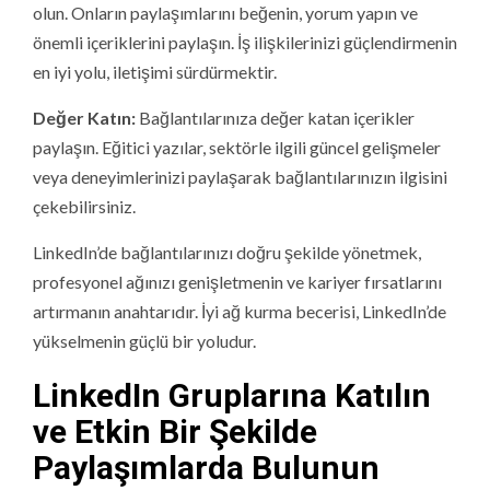
olun. Onların paylaşımlarını beğenin, yorum yapın ve
önemli içeriklerini paylaşın. İş ilişkilerinizi güçlendirmenin
en iyi yolu, iletişimi sürdürmektir.
Değer Katın:
Bağlantılarınıza değer katan içerikler
paylaşın. Eğitici yazılar, sektörle ilgili güncel gelişmeler
veya deneyimlerinizi paylaşarak bağlantılarınızın ilgisini
çekebilirsiniz.
LinkedIn’de bağlantılarınızı doğru şekilde yönetmek,
profesyonel ağınızı genişletmenin ve kariyer fırsatlarını
artırmanın anahtarıdır. İyi ağ kurma becerisi, LinkedIn’de
yükselmenin güçlü bir yoludur.
LinkedIn Gruplarına Katılın
ve Etkin Bir Şekilde
Paylaşımlarda Bulunun