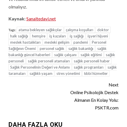
olmalıyız.
Kaynak:
Sanaltedavi.net
atama bekleyen sağlıkçılar
çalışma koşulları
doktor
Tags:
halk sağlığı
hemşire
iş kazaları
iş sağlığı
işyeri hijyeni
meslek hastalıkları
mesleki gelişim
pandemi
Personel
Sağlığının Önemi
personel sağlık
sağlık bakanlığı
sağlık
bakanlığı güncel haberleri
sağlık çalışanı
sağlık eğitimi
sağlık
personeli
sağlık personeli atamaları
sağlık personeli haber
Sağlık Personelinin Değeri ve Anlamı
sağlık programları
sağlık
taramaları
sağlıklı yaşam
stres yönetimi
tıbbi hizmetler
Continue
Next
Reading
Online Psikolojik Destek
Almanın En Kolay Yolu:
PSKTR.com
DAHA FAZLA OKU