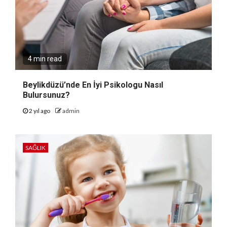
4 min read
Beylikdüzü’nde En İyi Psikologu Nasıl
Bulursunuz?
2 yıl ago
admin
SAĞLIK