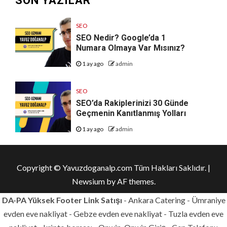
SON YAZILAR
SEO
SEO Nedir? Google’da 1
Numara Olmaya Var Mısınız?
1 ay ago
admin
SEO
SEO’da Rakiplerinizi 30 Günde
Geçmenin Kanıtlanmış Yolları
1 ay ago
admin
Copyright © Yavuzdoganalp.com Tüm Hakları Saklıdır.
|
Newsium
by AF themes.
DA-PA Yüksek Footer Link Satışı
-
Ankara Catering
-
Ümraniye
evden eve nakliyat
-
Gebze evden eve nakliyat
-
Tuzla evden eve