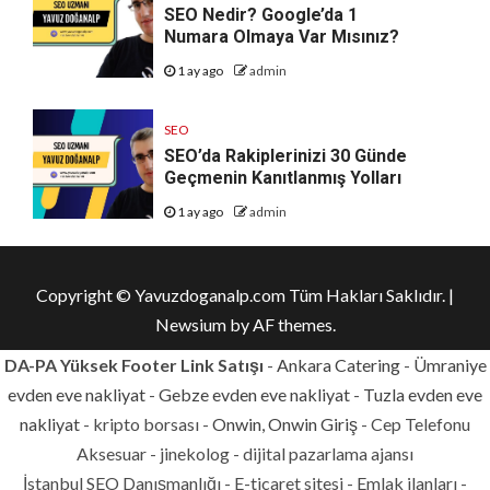
SEO Nedir? Google’da 1
Numara Olmaya Var Mısınız?
1 ay ago
admin
SEO
SEO’da Rakiplerinizi 30 Günde
Geçmenin Kanıtlanmış Yolları
1 ay ago
admin
Copyright © Yavuzdoganalp.com Tüm Hakları Saklıdır.
|
Newsium
by AF themes.
DA-PA Yüksek Footer Link Satışı
-
Ankara Catering
-
Ümraniye
evden eve nakliyat
-
Gebze evden eve nakliyat
-
Tuzla evden eve
nakliyat
- kripto borsası -
Onwin, Onwin Giriş
- Cep Telefonu
Aksesuar - jinekolog - dijital pazarlama ajansı
İstanbul SEO Danışmanlığı - E-ticaret sitesi - Emlak ilanları -