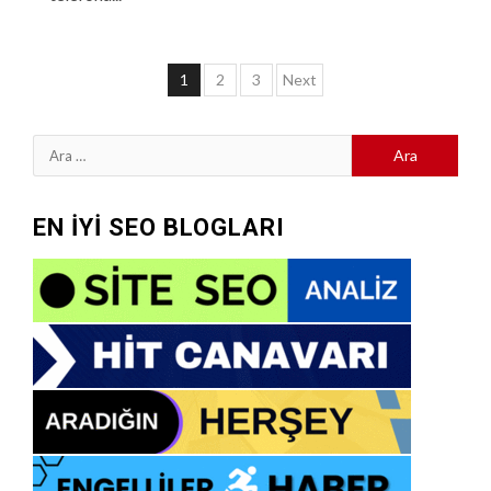
Yazı
1
2
3
Next
sayfalaması
Arama:
EN İYİ SEO BLOGLARI