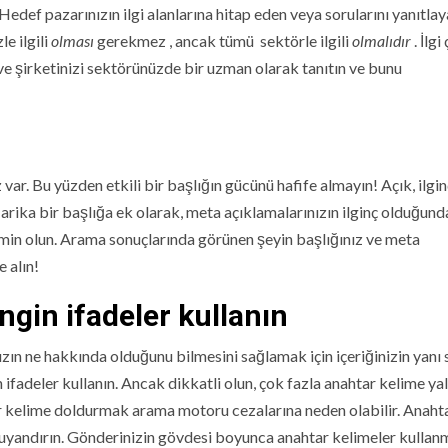
Hedef pazarınızın ilgi alanlarına hitap eden veya sorularını yanıtla
e ilgili
olması
gerekmez , ancak tümü sektörle ilgili
olmalıdır
. İlgi
 ve şirketinizi sektörünüzde bir uzman olarak tanıtın ve bunu
ar. Bu yüzden etkili bir başlığın gücünü hafife almayın! Açık, ilgin
arika bir başlığa ek olarak, meta açıklamalarınızın ilginç olduğund
min olun. Arama sonuçlarında görünen şeyin başlığınız ve meta
 alın!
gin ifadeler kullanın
n ne hakkında olduğunu bilmesini sağlamak için içeriğinizin yanı 
 ifadeler kullanın. Ancak dikkatli olun, çok fazla anahtar kelime ya
 kelime doldurmak arama motoru cezalarına neden olabilir. Anaht
his uyandırın. Gönderinizin gövdesi boyunca anahtar kelimeler kulla