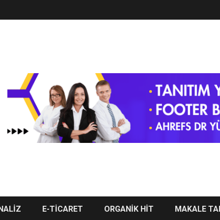
NALİZ
E-TİCARET
ORGANİK HİT
MAKALE TA