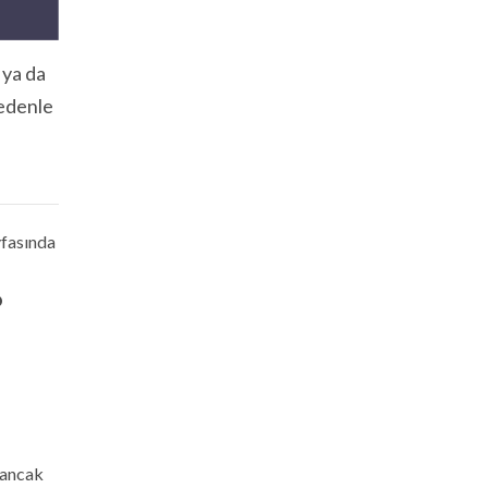
 ya da
nedenle
yfasında
O
 ancak