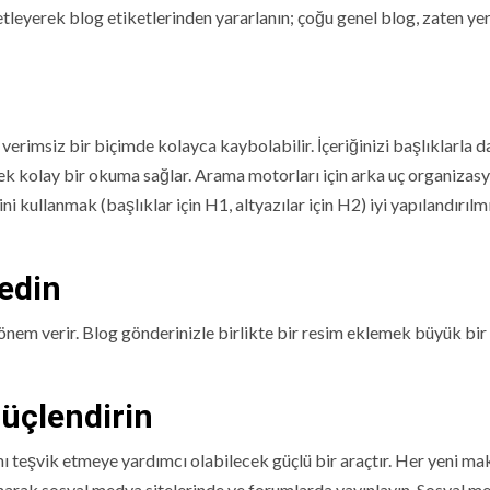
ketleyerek blog etiketlerinden yararlanın; çoğu genel blog, zaten ye
 verimsiz bir biçimde kolayca kaybolabilir. İçeriğinizi başlıklarla 
k kolay bir okuma sağlar. Arama motorları için arka uç organizas
ni kullanmak (başlıklar için H1, altyazılar için H2) iyi yapılandırılm
edin
e önem verir. Blog gönderinizle birlikte bir resim eklemek büyük bir
güçlendirin
mı teşvik etmeye yardımcı olabilecek güçlü bir araçtır. Her yeni ma
lanarak sosyal medya sitelerinde ve forumlarda yayınlayın. Sosyal m