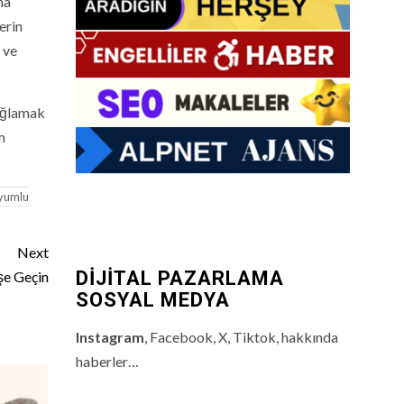
ha
erin
 ve
sağlamak
m
yumlu
Next
DİJİTAL PAZARLAMA
şe Geçin
SOSYAL MEDYA
Instagram
, Facebook, X, Tiktok, hakkında
haberler…