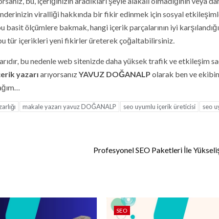
anız, bu, içeriğinizin aradıkları şeyle alakalı olmadığının veya da
nderinizin viralliği hakkında bir fikir edinmek için sosyal etkileşiml
bu basit ölçümlere bakmak, hangi içerik parçalarının iyi karşılandığı
u tür içerikleri yeni fikirler üreterek çoğaltabilirsiniz.
ıdır, bu nedenle web sitenizde daha yüksek trafik ve etkileşim 
erik yazarı
arıyorsanız
YAVUZ DOĞANALP
olarak ben ve ekibi
cağım…
arlığı
makale yazarı yavuz DOĞANALP
seo uyumlu içerik üreticisi
seo u
Profesyonel SEO Paketleri İle Yükseli
SEO