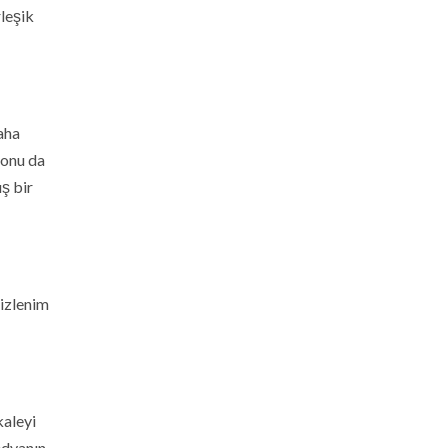
rleşik
daha
yonu da
ış bir
 izlenim
kaleyi
edyanın