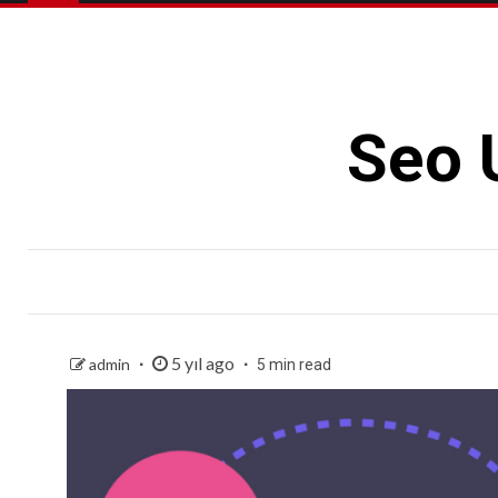
Seo 
5 yıl ago
admin
5 min read