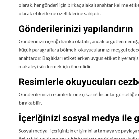
olarak, her gönderi için birkaç alakalı anahtar kelime eti
olarak etiketleme özelliklerine sahiptir.
Gönderilerinizi yapılandırın
Gönderinizin içeriği harika olabilir, ancak örgütlenmemiş,
küçük paragraflara bölmek, okuyucularınızı meşgul edece
anahtardır. Başlıkları etiketlerken uygun etiket hiyerarşisi
makaleyi sürdürmek için önemlidir.
Resimlerle okuyucuları cezb
Gönderilerinizi resimlerle öne çıkarın! İnsanlar görselliğ
bırakabilir.
İçeriğinizi sosyal medya ile 
Sosyal medya , içeriğinizin erişimini artırmaya ve paylaşı
ilgi çekici açıklamalar ve bir harekete geçirici mesaj kul