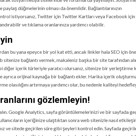
e paylaş düğmelerinin olması da önemlidir. Bağlantılarınızın
trol istiyorsanız, Twitter için Twitter Kartları veya Facebook içi
ndırabilir ve tıklama oranlarınıza yardımcı olabilir.
yin
ardan bu yana epeyce bir yol kat etti, ancak linkler hala SEO için öne
 sitenize bağlantı vermek, makaleniz başka bir site tarafından alı
i diğer içerik türleriyle yaratıcı olursanız, sitenize bir yerleştirme
 ayrıca orijinal kaynağa bir bağlantı ekler. Harika içerik oluşturm
erme olasılığını artırmaya yardımcı olur, bu nedenle kaliteyi hedefle
ranlarını gözlemleyin!
alın. Google Analytics, sayfa görüntülemelerinizi ve bir sayfada geç
llanıcıların içeriğinize ulaştıktan sonra web sitenizle nasıl etkileş
z ve sitede geçirilen süre gibi şeyleri kontrol edin. Sayfada geçiril