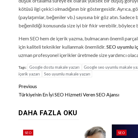
düşük ortalama süreye ek olarak yüksek bir düşüş görüyors
kötüsü ilgi çekici olmadığının bir göstergesidir. Ayrıca, gö
(paylaşımlar, beğeniler vb.) sayısına bir göz atın. Sadece 
beğenildiği konusunda size iyi bir fikir verebilir, böylece b
Hem SEO hem de içerik yazma, bulmacanın önemli parçalar
için kaliteli teknikler kullanmak önemlidir.
SEO uyumlu iç
uzman profesyonel içerikler üretmede size yardımcı ola
Google dostu makale yazarı
Google seo uyumlu makale yaz
Tags:
içerik yazarı
Seo uyumlu makale yazarı
Continue
Previous
Reading
Türkiye’nin En İyi SEO Hizmeti Veren SEO Ajansı
DAHA FAZLA OKU
SEO
SEO