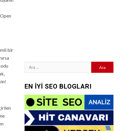
n Open
mli bir
nırsa
Arama:
 kodu
ak,
yin!
EN İYİ SEO BLOGLARI
irilen
ime
en