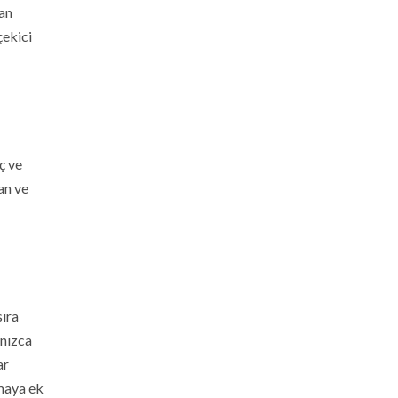
yan
 çekici
ç ve
an ve
sıra
lnızca
ar
nmaya ek