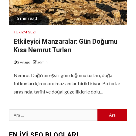
5 min read
TURIZM GEZI
Etkileyici Manzaralar: Gün Doğumu
Kısa Nemrut Turları
2 yıl ago
admin
Nemrut Dağı'nın eşsiz gün doğumu turları, doğa
tutkunları için unutulmaz anılar biriktiriyor. Bu turlar
sırasında, tarihi ve doğal güzelliklerle dolu...
Arama:
EN İYİ SEO BLOGLARI