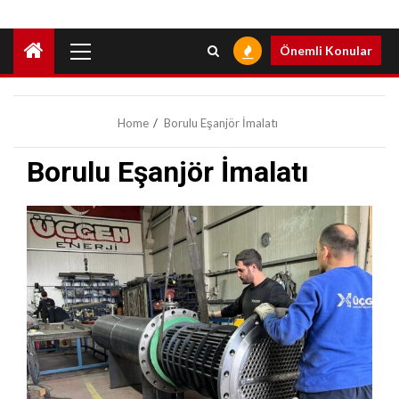
Primary
Önemli Konular
Menu
Home
Borulu Eşanjör İmalatı
Borulu Eşanjör İmalatı