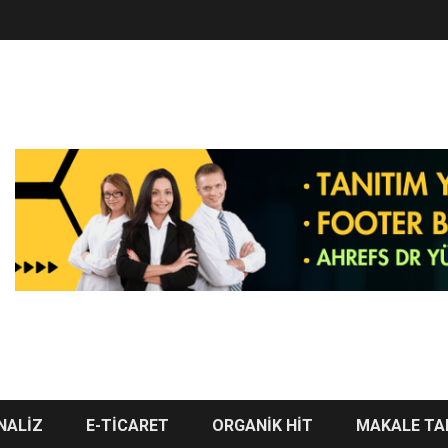
NALİZ
E-TİCARET
ORGANİK HİT
MAKALE TA