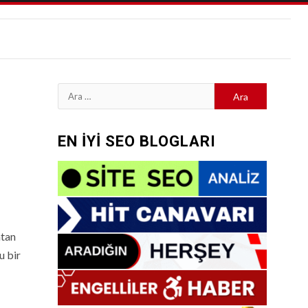
Arama:
EN İYİ SEO BLOGLARI
atan
u bir