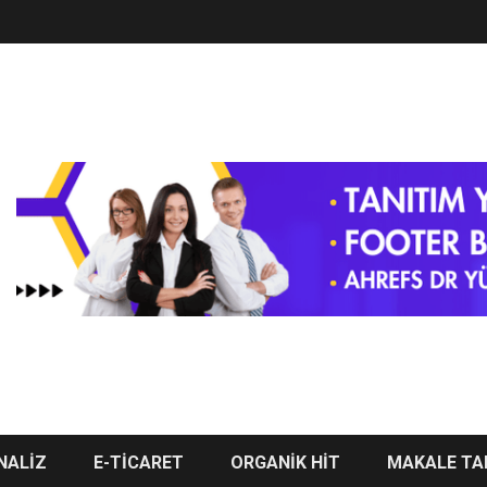
NALİZ
E-TİCARET
ORGANİK HİT
MAKALE TA