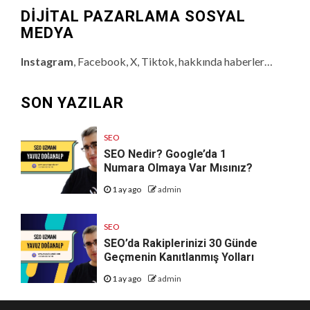
DİJİTAL PAZARLAMA SOSYAL
MEDYA
Instagram
, Facebook, X, Tiktok, hakkında haberler…
SON YAZILAR
SEO
SEO Nedir? Google’da 1
Numara Olmaya Var Mısınız?
1 ay ago
admin
SEO
SEO’da Rakiplerinizi 30 Günde
Geçmenin Kanıtlanmış Yolları
1 ay ago
admin