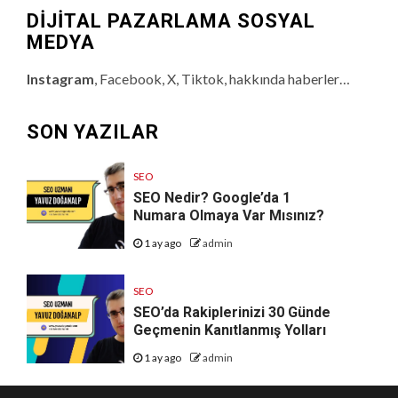
DİJİTAL PAZARLAMA SOSYAL
MEDYA
Instagram
, Facebook, X, Tiktok, hakkında haberler…
SON YAZILAR
SEO
SEO Nedir? Google’da 1
Numara Olmaya Var Mısınız?
1 ay ago
admin
SEO
SEO’da Rakiplerinizi 30 Günde
Geçmenin Kanıtlanmış Yolları
1 ay ago
admin