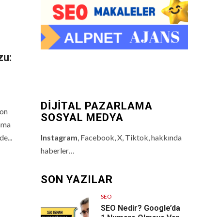
zu:
DİJİTAL PAZARLAMA
yon
SOSYAL MEDYA
ama
e...
Instagram
, Facebook, X, Tiktok, hakkında
haberler…
SON YAZILAR
SEO
SEO Nedir? Google’da