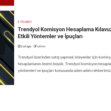
E-TICARET
Trendyol Komisyon Hesaplama Kılavu
Etkili Yöntemler ve İpuçları
2 yıl ago
admin
Trendyol üzerinden satış yapmak isteyenler için komis
hesaplamanın önemi büyük. Trendyol komisyon hesapl
yöntemleri ve ipuçları konusunda adım adım rehberimizd