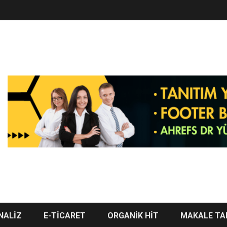
NALİZ
E-TİCARET
ORGANİK HİT
MAKALE TA