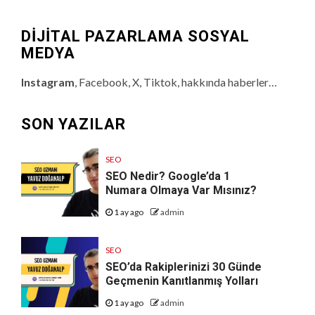
DİJİTAL PAZARLAMA SOSYAL
MEDYA
Instagram
, Facebook, X, Tiktok, hakkında haberler…
SON YAZILAR
SEO
SEO Nedir? Google’da 1
Numara Olmaya Var Mısınız?
1 ay ago
admin
SEO
SEO’da Rakiplerinizi 30 Günde
Geçmenin Kanıtlanmış Yolları
1 ay ago
admin