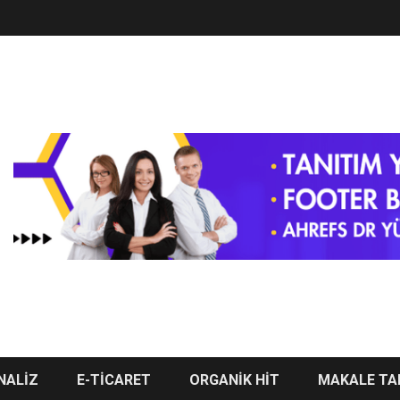
NALİZ
E-TİCARET
ORGANİK HİT
MAKALE TA