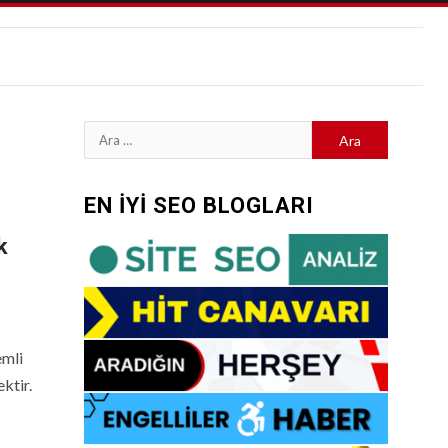
Arama:
EN İYİ SEO BLOGLARI
k
emli
ktir.