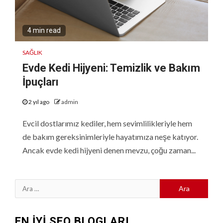
4 min read
SAĞLIK
Evde Kedi Hijyeni: Temizlik ve Bakım
İpuçları
2 yıl ago
admin
Evcil dostlarımız kediler, hem sevimlilikleriyle hem
de bakım gereksinimleriyle hayatımıza neşe katıyor.
Ancak evde kedi hijyeni denen mevzu, çoğu zaman...
Arama:
EN İYİ SEO BLOGLARI