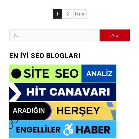
Yazı
1
2
Next
sayfalaması
Arama:
EN İYİ SEO BLOGLARI