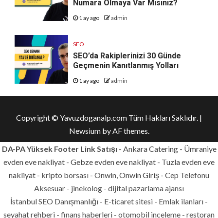
Numara Olmaya Var Mısınız?
1 ay ago
admin
SEO
SEO’da Rakiplerinizi 30 Günde
Geçmenin Kanıtlanmış Yolları
1 ay ago
admin
Copyright © Yavuzdoganalp.com Tüm Hakları Saklıdır.
|
Newsium
by AF themes.
DA-PA Yüksek Footer Link Satışı
-
Ankara Catering
-
Ümraniye
evden eve nakliyat
-
Gebze evden eve nakliyat
-
Tuzla evden eve
nakliyat
- kripto borsası -
Onwin, Onwin Giriş
- Cep Telefonu
Aksesuar - jinekolog - dijital pazarlama ajansı
İstanbul SEO Danışmanlığı - E-ticaret sitesi - Emlak ilanları -
seyahat rehberi - finans haberleri - otomobil inceleme - restoran