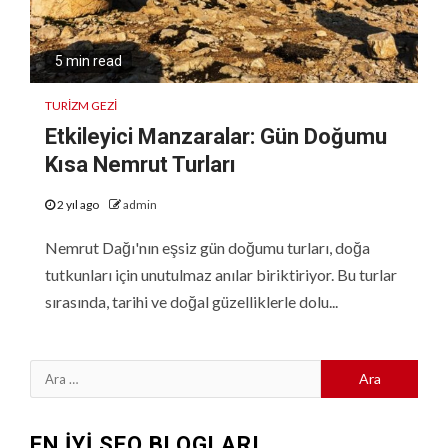
5 min read
TURIZM GEZI
Etkileyici Manzaralar: Gün Doğumu
Kısa Nemrut Turları
2 yıl ago
admin
Nemrut Dağı'nın eşsiz gün doğumu turları, doğa
tutkunları için unutulmaz anılar biriktiriyor. Bu turlar
sırasında, tarihi ve doğal güzelliklerle dolu...
Arama:
EN İYİ SEO BLOGLARI