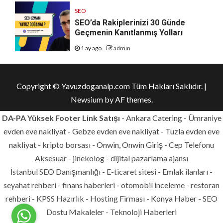
SEO
SEO’da Rakiplerinizi 30 Günde
Geçmenin Kanıtlanmış Yolları
1 ay ago
admin
Copyright © Yavuzdoganalp.com Tüm Hakları Saklıdır.
|
Newsium
by AF themes.
DA-PA Yüksek Footer Link Satışı
-
Ankara Catering
-
Ümraniye
evden eve nakliyat
-
Gebze evden eve nakliyat
-
Tuzla evden eve
nakliyat
- kripto borsası -
Onwin, Onwin Giriş
- Cep Telefonu
Aksesuar - jinekolog - dijital pazarlama ajansı
İstanbul SEO Danışmanlığı - E-ticaret sitesi - Emlak ilanları -
seyahat rehberi - finans haberleri - otomobil inceleme - restoran
rehberi - KPSS Hazırlık - Hosting Firması -
Konya Haber
- SEO
Dostu Makaleler - Teknoloji Haberleri