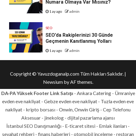
Numara Olmaya Var Mısınız?
1 ay ago
admin
SEO
SEO’da Rakiplerinizi 30 Günde
Geçmenin Kanıtlanmış Yolları
1 ay ago
admin
Copyright © Yavuzdoganalp.com Tüm Hakları Saklıdır.
|
Newsium
by AF themes.
DA-PA Yüksek Footer Link Satışı
-
Ankara Catering
-
Ümraniye
evden eve nakliyat
-
Gebze evden eve nakliyat
-
Tuzla evden eve
nakliyat
- kripto borsası -
Onwin, Onwin Giriş
- Cep Telefonu
Aksesuar - jinekolog - dijital pazarlama ajansı
İstanbul SEO Danışmanlığı - E-ticaret sitesi - Emlak ilanları -
seyahat rehberi - finans haberleri - otomobil inceleme - restoran