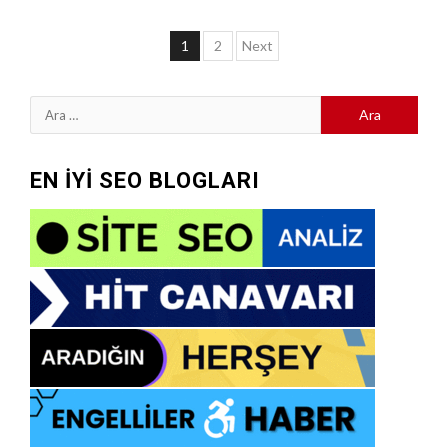
Yazı
1
2
Next
sayfalaması
Arama:
EN İYİ SEO BLOGLARI