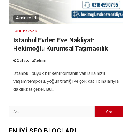
4 min read
TANITIM YAZISI
İstanbul Evden Eve Nakliyat:
Hekimoğlu Kurumsal Taşımacılık
2 yıl ago
admin
İstanbul, büyük bir şehir olmanın yanı sıra hızlı
yaşam temposu, yoğun trafiği ve çok katlı binalarıyla
da dikkat çeker. Bu...
Arama:
EN İYİ SEO BLOGLARI